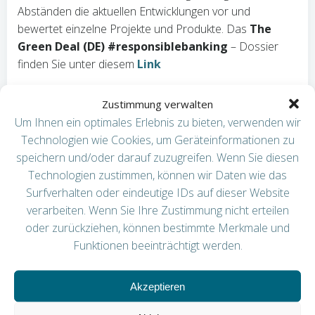
Abständen die aktuellen Entwicklungen vor und
bewertet einzelne Projekte und Produkte. Das
The
Green Deal (DE) #responsiblebanking
– Dossier
finden Sie unter diesem
Link
Kontakt
Zustimmung verwalten
Jens Böhlmann
Um Ihnen ein optimales Erlebnis zu bieten, verwenden wir
Direktor Mittelstand | Grüne Transformation
Technologien wie Cookies, um Geräteinformationen zu
T. +49 30 206167-127
speichern und/oder darauf zuzugreifen. Wenn Sie diesen
J.Boehlmann@oa-ev.de
Technologien zustimmen, können wir Daten wie das
Diesen Beitrag teilen
Surfverhalten oder eindeutige IDs auf dieser Website
verarbeiten. Wenn Sie Ihre Zustimmung nicht erteilen
oder zurückziehen, können bestimmte Merkmale und
Funktionen beeinträchtigt werden.
Akzeptieren