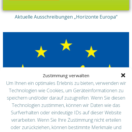
Aktuelle Ausschreibungen „Horizonte Europa“
Zustimmung verwalten
Um Ihnen ein optimales Erlebnis zu bieten, verwenden wir
Technologien wie Cookies, um Geräteinformationen zu
speichern und/oder darauf zuzugreifen. Wenn Sie diesen
Technologien zustimmen, können wir Daten wie das
Surfverhalten oder eindeutige IDs auf dieser Website
verarbeiten. Wenn Sie Ihre Zustimmung nicht erteilen
oder zurückziehen, können bestimmte Merkmale und