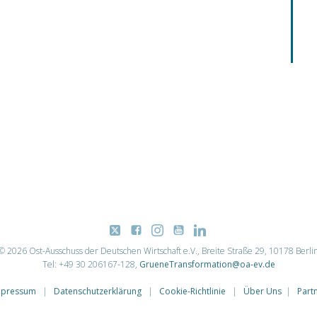
© 2026 Ost-Ausschuss der Deutschen Wirtschaft e.V., Breite Straße 29, 10178 Berli
Tel: +49 30 206167-128,
GrueneTransformation@oa-ev.de
mpressum
|
Datenschutzerklärung
|
Cookie-Richtlinie
|
Über Uns
|
Part