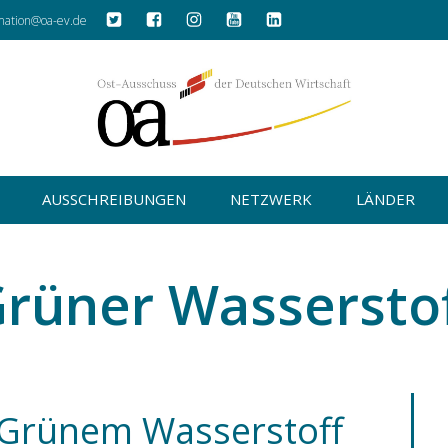
mation@oa-ev.de
AUSSCHREIBUNGEN
NETZWERK
LÄNDER
rüner Wassersto
 Grünem Wasserstoff