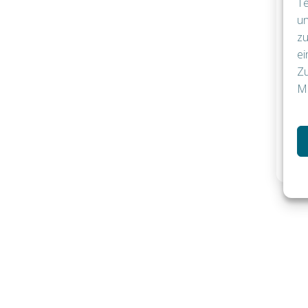
Te
un
zu
ei
Zu
Me